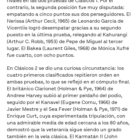
rivales en las dos pruebas de Clásicos 1. Por el
contrario, la segunda posición fue muy disputada:
empatando a cinco puntos sus dos perseguidores. El
Nerissa (Arthur Cecil, 1965) de Leonardo García de
Vicentiis logró desempatar gracias a su segundo
puesto en la última prueba, relegando al Kahurangi
(Arthur C. Robb, 1953) de Pepe de Miguel al tercer
lugar. El Bakea (Laurent Giles, 1968) de Mónica Xufré
fue cuarto, con ocho puntos.
En Clásicos 2 se dio una curiosa circunstancia: los
cuatro primeros clasificados repitieron orden en
ambas pruebas, lo que se reflejó en el cómputo final.
El británico Clarionet (Holman & Pye, 1964) de
Andrew Harvey subió al primer peldaño del podio,
seguido por el Kanavel (Eugene Cornu, 1966) de
Javier Mestre y el Sea Fever (Holman & Pye, 1971) de
Enrique Curt, cuya experimentada tripulación, con
una admirable media de edad cercana a los 80 años,
demostró que la veteranía sigue siendo un grado
también en la vela clásica. El Karmatán II (John