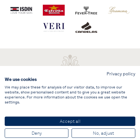
Privacy policy
We use cookies
We may place these for analysis of our visitor data, to improve our
website, show personalised content and to give you a great website
experience. For more information about the cookies we use open the
settings.
Aviso legal
ÁREA PRIVADA
Accept all
© PUIG Vela Clàssica Barcelona
Deny
No, adjust