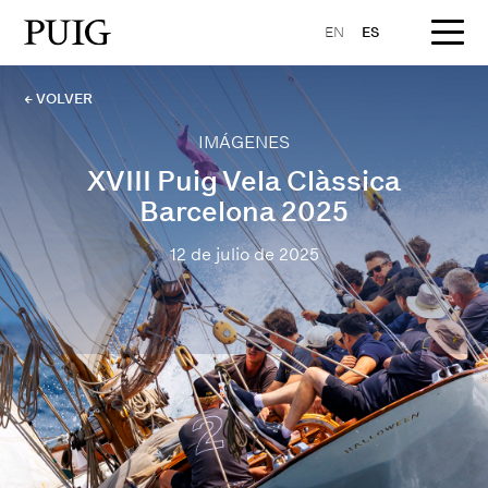
EN
ES
← VOLVER
IMÁGENES
XVIII Puig Vela Clàssica
Barcelona 2025
12 de julio de 2025