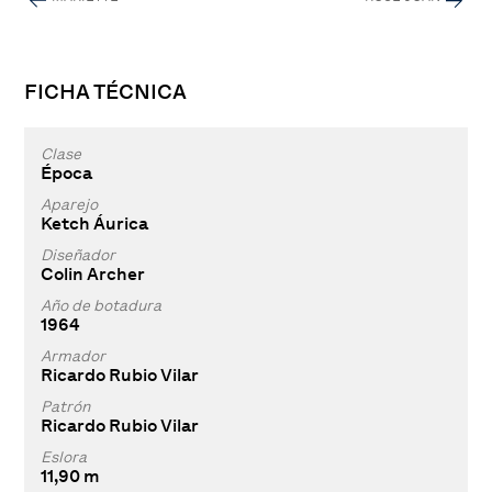
FICHA TÉCNICA
Clase
Época
Aparejo
Ketch Áurica
Diseñador
Colin Archer
Año de botadura
1964
Armador
Ricardo Rubio Vilar
Patrón
Ricardo Rubio Vilar
Eslora
11,90 m