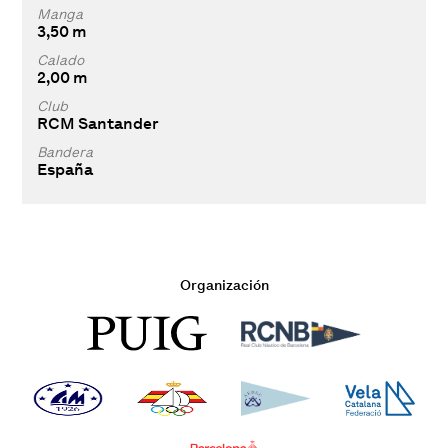
Manga
3,50 m
Calado
2,00 m
Club
RCM Santander
Bandera
España
Organización