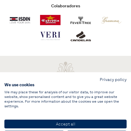
Colaboradores
Privacy policy
We use cookies
We may place these for analysis of our visitor data, to improve our
website, show personalised content and to give you a great website
experience. For more information about the cookies we use open the
settings.
Aviso legal
ÁREA PRIVADA
Accept all