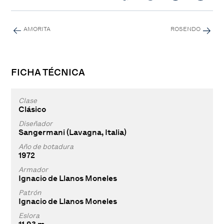
AMORITA
ROSENDO
FICHA TÉCNICA
Clase
Clásico
Diseñador
Sangermani (Lavagna, Italia)
Año de botadura
1972
Armador
Ignacio de Llanos Moneles
Patrón
Ignacio de Llanos Moneles
Eslora