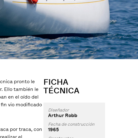
FICHA
écnica pronto le
TÉCNICA
. Ello también le
an en el oído del
 fin vio modificado
Diseñador
Arthur Robb
Fecha de construcción
raca por traca, con
1965
ealizar el