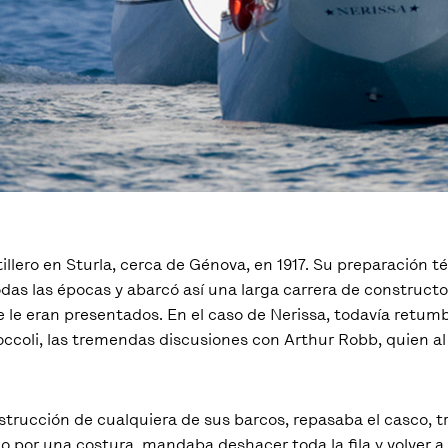
illero en Sturla, cerca de Génova, en 1917. Su preparación t
das las épocas y abarcó así una larga carrera de constructor
 le eran presentados. En el caso de Nerissa, todavía retumb
roccoli, las tremendas discusiones con Arthur Robb, quien al
trucción de cualquiera de sus barcos, repasaba el casco, t
 por una costura, mandaba deshacer toda la fila y volver a r