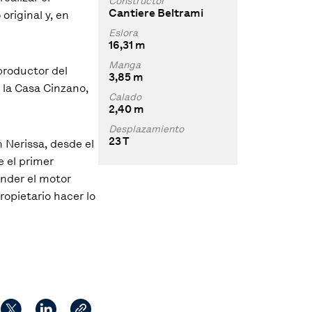
Constructor
Cantiere Beltrami
original y, en
Eslora
16,31 m
Manga
productor del
3,85 m
e la Casa Cinzano,
Calado
2,40 m
Desplazamiento
23 T
 Nerissa, desde el
e el primer
ender el motor
ropietario hacer lo