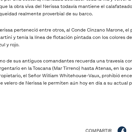
 que la obra viva del Nerissa todavía mantiene el calafateado 
anqueidad realmente proverbial de su barco.
erissa perteneció entre otros, al Conde Cinzano Marone, el 
artini y tenía la línea de flotación pintada con los colores d
zul y rojo.
no de sus antiguos comandantes recuerda una travesía con
rgentario en la Toscana (Mar Tirreno) hasta Atenas, en la qu
ropietario, el Señor William Whitehouse-Vaux, prohibió enc
e velero de Nerissa le permiten aún hoy en día a su actual p
COMPARTIR