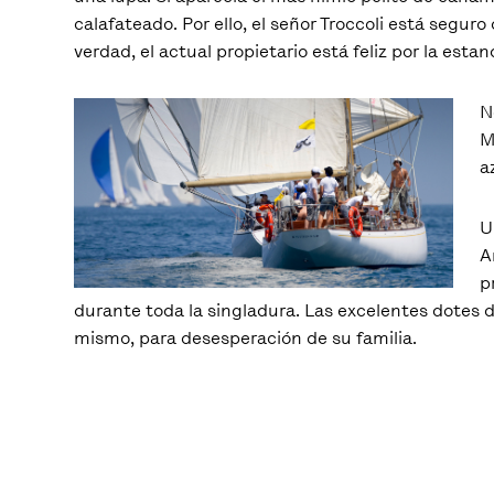
calafateado. Por ello, el señor Troccoli está seguro
verdad, el actual propietario está feliz por la est
N
M
a
U
A
p
durante toda la singladura. Las excelentes dotes d
mismo, para desesperación de su familia.