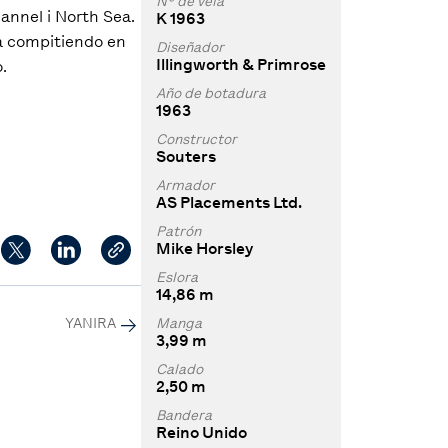
Nº de vela
hannel i North Sea.
K 1963
ia compitiendo en
Diseñador
Illingworth & Primrose
.
Año de botadura
1963
Constructor
Souters
Armador
AS Placements Ltd.
Patrón
Mike Horsley
Eslora
14,86 m
Manga
YANIRA
3,99 m
Calado
2,50 m
Bandera
Reino Unido