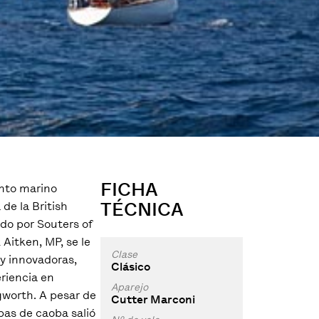
FICHA
nto marino
TÉCNICA
 de la British
do por Souters of
Aitken, MP, se le
Clase
y innovadoras,
Clásico
riencia en
Aparejo
gworth. A pesar de
Cutter Marconi
pas de caoba salió