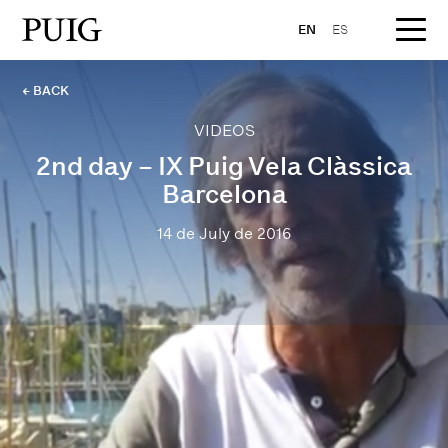
EN
ES
← BACK
VIDEOS
2nd day – IX Puig Vela Clàssica
Barcelona
14 de July de 2016