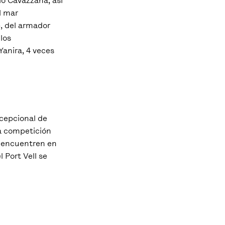
io Cavazzana, así
l mar
p, del armador
 los
Yanira, 4 veces
cepcional de
ta competición
e encuentren en
 Port Vell se