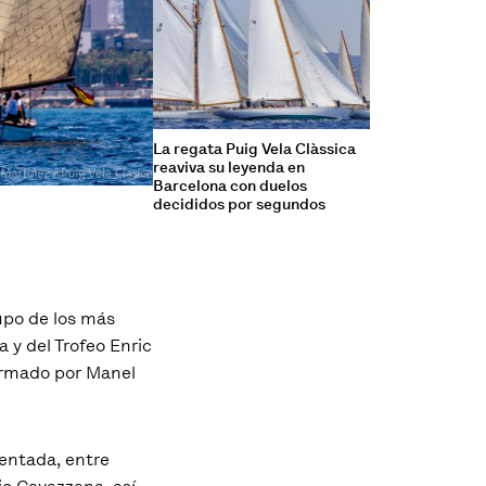
La regata Puig Vela Clàssica
reaviva su leyenda en
Barcelona con duelos
decididos por segundos
rupo de los más
a y del Trofeo Enric
 armado por Manel
sentada, entre