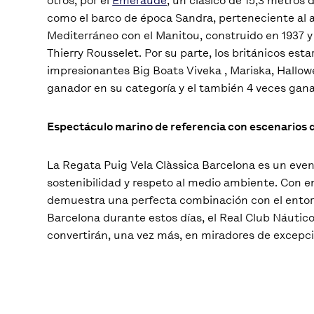
otros, por el
Emeraude
, un clásico de 15,3 metros
como el barco de época Sandra, perteneciente al 
Mediterráneo con el Manitou, construido en 1937 y
Thierry Rousselet. Por su parte, los británicos esta
impresionantes Big Boats Viveka , Mariska, Hallowe
ganador en su categoría y el también 4 veces gan
Espectáculo marino de referencia con escenarios 
La Regata Puig Vela Clàssica Barcelona es un eve
sostenibilidad y respeto al medio ambiente. Con 
demuestra una perfecta combinación con el entorn
Barcelona durante estos días, el Real Club Náutico 
convertirán, una vez más, en miradores de excepci