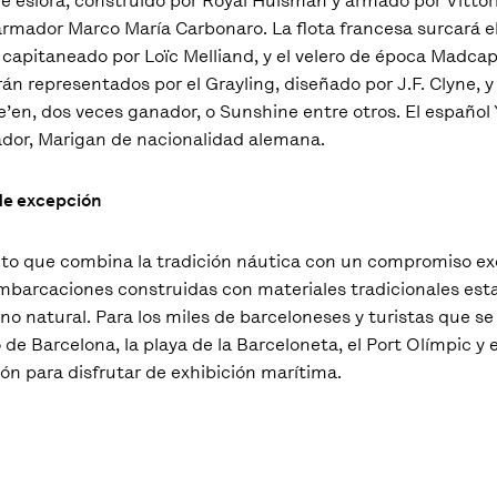
 de eslora, construido por Royal Huisman y armado por Vittor
armador Marco María Carbonaro. La flota francesa surcará e
 capitaneado por Loïc Melliand, y el velero de época Madca
rán representados por el Grayling, diseñado por J.F. Clyne, y
’en, dos veces ganador, o Sunshine entre otros. El español 
ador, Marigan de nacionalidad alemana.
de excepción
nto que combina la tradición náutica con un compromiso ex
embarcaciones construidas con materiales tradicionales es
o natural. Para los miles de barceloneses y turistas que s
de Barcelona, la playa de la Barceloneta, el Port Olímpic y el
ón para disfrutar de exhibición marítima.