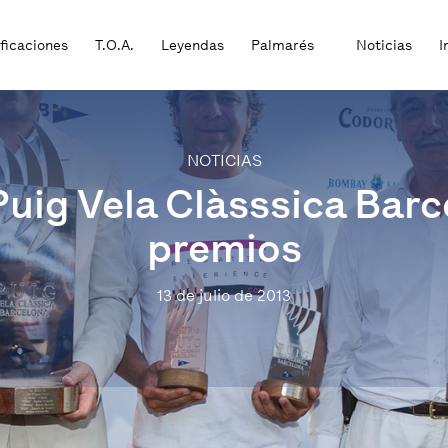
ificaciones
T.O.A.
Leyendas
Palmarés
Noticias
I
NOTICIAS
Puig Vela Clàsssica Bar
premios
13 de julio de 2013