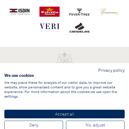
Privacy policy
We use cookies
We may place these for analysis of our visitor data, to improve our
website, show personalised content and to give you a great website
experience. For more information about the cookies we use open the
settings.
Aviso legal
ÁREA PRIVADA
Accept all
© PUIG Vela Clàssica Barcelona
Deny
No, adjust