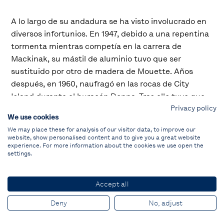
A lo largo de su andadura se ha visto involucrado en
diversos infortunios. En 1947, debido a una repentina
tormenta mientras competía en la carrera de
Mackinak, su mástil de aluminio tuvo que ser
sustituido por otro de madera de Mouette. Años
después, en 1960, naufragó en las rocas de City
Island durante el huracán Donna. Tras ello tuvo que
Privacy policy
restaurarse y se introdujeron varios cambios
We use cookies
estructurales: se cambió la popa y el mástil fue
We may place these for analysis of our visitor data, to improve our
trasladado. Actualmente surca los mares europeos
website, show personalised content and to give you a great website
con gran vigor. Su último logro fue ganar, en 2008, el
experience. For more information about the cookies we use open the
settings.
Campeonato Mundial de Barcos Clásicos, en
Flensburg.
Accept all
Historias de la VII Puig Vela
Deny
No, adjust
Clàssica