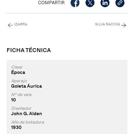
COMPARTIR
IZARRA
SILVA RACING
FICHA TÉCNICA
Clase
Época
Aparejo
Goleta Áurica
Nº de vela
10
Diseñador
John G. Alden
Año de botadura
1930