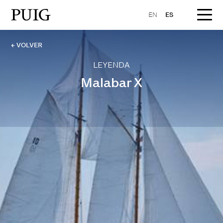
EN
ES
← VOLVER
LEYENDA
Malabar X