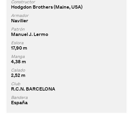
Constructor
Hodgdon Brothers (Maine, USA)
Armador
Navilier
Patrón
Manuel J. Lermo
Eslora
17,90 m
Manga
4,38 m
Calado
2,52 m
Club
R.C.N. BARCELONA
Bandera
España