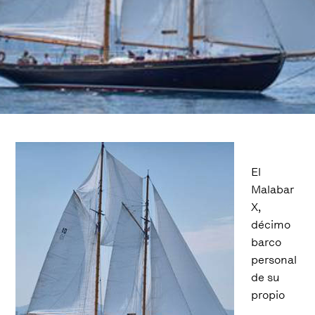
El
Malabar
X,
décimo
barco
personal
de su
propio