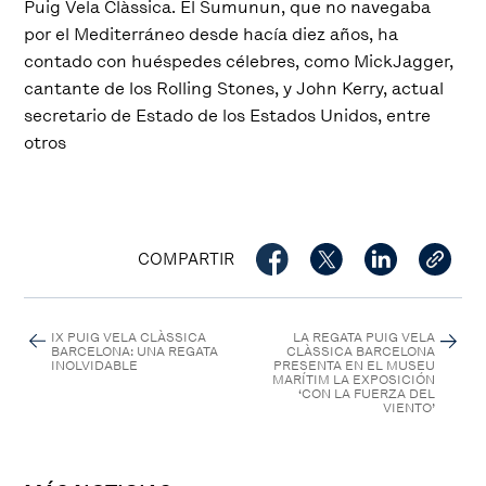
Puig Vela Clàssica. El Sumunun, que no navegaba
por el Mediterráneo desde hacía diez años, ha
contado con huéspedes célebres, como MickJagger,
cantante de los Rolling Stones, y John Kerry, actual
secretario de Estado de los Estados Unidos, entre
otros
COMPARTIR
IX PUIG VELA CLÀSSICA
LA REGATA PUIG VELA
BARCELONA: UNA REGATA
CLÀSSICA BARCELONA
INOLVIDABLE
PRESENTA EN EL MUSEU
MARÍTIM LA EXPOSICIÓN
‘CON LA FUERZA DEL
VIENTO’