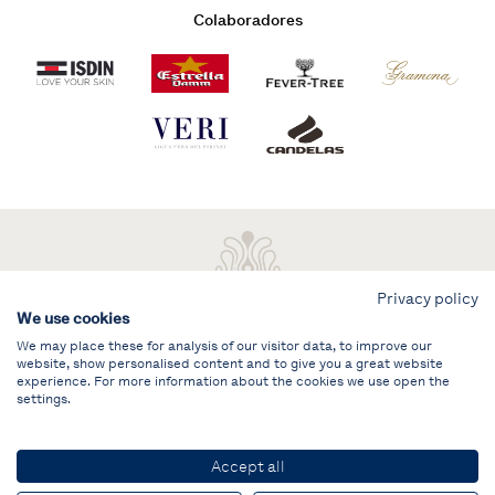
Colaboradores
Privacy policy
We use cookies
We may place these for analysis of our visitor data, to improve our
website, show personalised content and to give you a great website
experience. For more information about the cookies we use open the
settings.
Aviso legal
ÁREA PRIVADA
Accept all